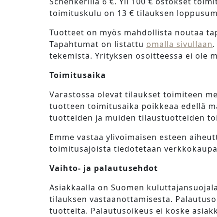
Schenkerillä 6 €. Yli 100 € ostokset toim
toimituskulu on 13 € tilauksen loppusu
Tuotteet on myös mahdollista noutaa tap
Tapahtumat on listattu
omalla sivullaan
.
tekemistä. Yrityksen osoitteessa ei ole 
Toimitusaika
Varastossa olevat tilaukset toimiteen me
tuotteen toimitusaika poikkeaa edellä ma
tuotteiden ja muiden tilaustuotteiden to
Emme vastaa ylivoimaisen esteen aiheuttam
toimitusajoista tiedotetaan verkkokaupa
Vaihto- ja palautusehdot
Asiakkaalla on Suomen kuluttajansuojala
tilauksen vastaanottamisesta. Palautuso
tuotteita. Palautusoikeus ei koske asiakk