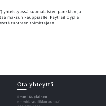
7) yhteistyössä suomalaisten pankkien ja
ttää maksun kauppiaalle. Paytrail Oyj:llä
yttä tuotteen toimittajaan.
Ota yhteyttä
Emmi Kupiainen
emmi@raudikkoruuna.fi