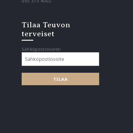
050 373 4002
Tilaa Teuvon
terveiset
Sähköpostiosoite: