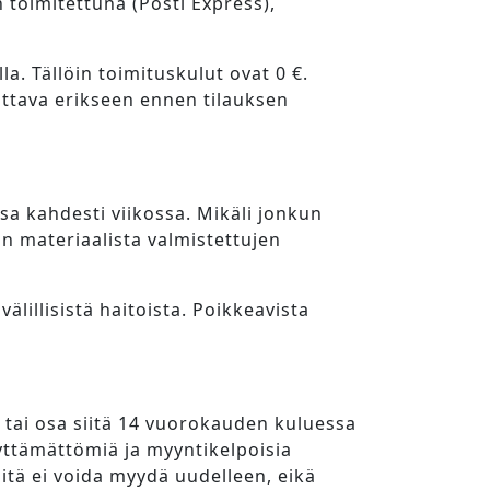
n toimitettuna (Posti Express),
. Tällöin toimituskulut ovat 0 €.
vittava erikseen ennen tilauksen
sa kahdesti viikossa. Mikäli jonkun
an materiaalista valmistettujen
lillisistä haitoista. Poikkeavista
 tai osa siitä 14 vuorokauden kuluessa
yttämättömiä ja myyntikelpoisia
iitä ei voida myydä uudelleen, eikä