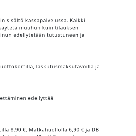
in sisältö kassapalvelussa. Kaikki
i käytetä muuhun kuin tilauksen
sinun edellytetään tutustuneen ja
uottokortilla, laskutusmaksutavoilla ja
hettäminen edellyttää
la 8,90 €, Matkahuollolla 6,90 € ja DB