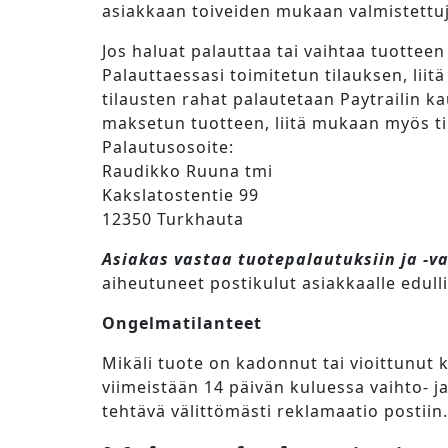
asiakkaan toiveiden mukaan valmistettuj
Jos haluat palauttaa tai vaihtaa tuotte
Palauttaessasi toimitetun tilauksen, li
tilausten rahat palautetaan Paytrailin kau
maksetun tuotteen, liitä mukaan myös til
Palautusosoite:
Raudikko Ruuna tmi
Kakslatostentie 99
12350 Turkhauta
Asiakas vastaa tuotepalautuksiin ja -vai
aiheutuneet postikulut asiakkaalle edul
Ongelmatilanteet
Mikäli tuote on kadonnut tai vioittunut k
viimeistään 14 päivän kuluessa vaihto- ja
tehtävä välittömästi reklamaatio postiin.