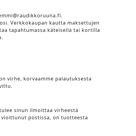
n emmi@raudikkoruuna.fi.
etosi. Verkkokaupan kautta maksettujen
ttaa tapahtumassa käteisellä tai kortilla
u.
 on virhe, korvaamme palautuksesta
ittu.
tulee sinun ilmoittaa virheestä
 vioittunut postissa, on tuotteesta