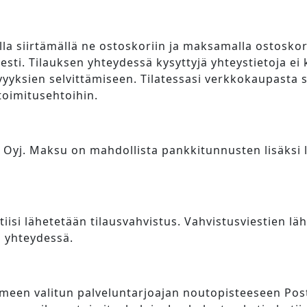
lla siirtämällä ne ostoskoriin ja maksamalla ostoskor
sesti. Tilauksen yhteydessä kysyttyjä yhteystietoja e
vyyksien selvittämiseen. Tilatessasi verkkokaupasta 
toimitusehtoihin.
l Oyj. Maksu on mahdollista pankkitunnusten lisäksi l
isi lähetetään tilausvahvistus. Vahvistusviestien lä
n yhteydessä.
een valitun palveluntarjoajan noutopisteeseen Postil