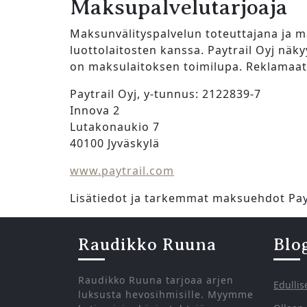
Maksupalvelutarjoaja
Maksunvälityspalvelun toteuttajana ja m
luottolaitosten kanssa. Paytrail Oyj näkyy
on maksulaitoksen toimilupa. Reklamaati
Paytrail Oyj, y-tunnus: 2122839-7
Innova 2
Lutakonaukio 7
40100 Jyväskylä
www.paytrail.com
Lisätiedot ja tarkemmat maksuehdot Paytr
Raudikko Ruuna
Blo
Raudikko Ruuna tarjoaa arjen
Edullis
luksusta hevosihmisille. Myymme