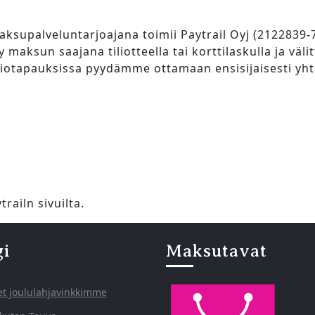
aksupalveluntarjoajana toimii Paytrail Oyj (2122839-
 maksun saajana tiliotteella tai korttilaskulla ja väli
otapauksissa pyydämme ottamaan ensisijaisesti yhte
ailn sivuilta.
gi
Maksutavat
et joululahjavinkkimme