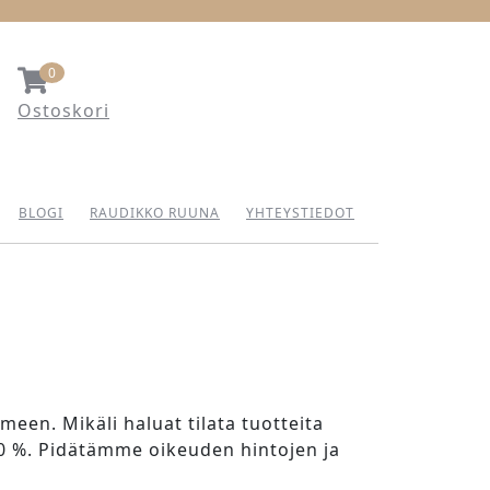
0
Ostoskori
ostoskori
BLOGI
RAUDIKKO RUUNA
YHTEYSTIEDOT
en. Mikäli haluat tilata tuotteita
 10 %. Pidätämme oikeuden hintojen ja