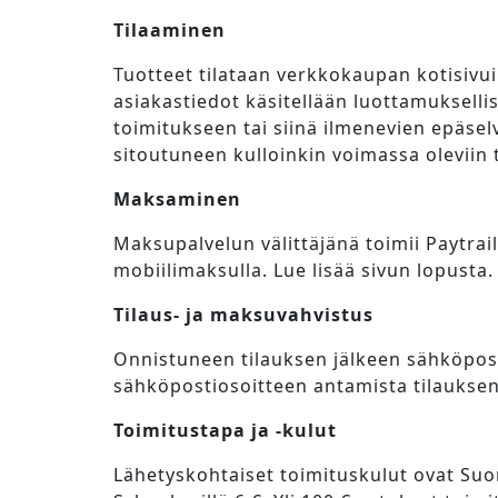
Tilaaminen
Tuotteet tilataan verkkokaupan kotisivui
asiakastiedot käsitellään luottamukselli
toimitukseen tai siinä ilmenevien epäsel
sitoutuneen kulloinkin voimassa oleviin 
Maksaminen
Maksupalvelun välittäjänä toimii Paytrai
mobiilimaksulla. Lue lisää sivun lopusta.
Tilaus- ja maksuvahvistus
Onnistuneen tilauksen jälkeen sähköposti
sähköpostiosoitteen antamista tilaukse
Toimitustapa ja -kulut
Lähetyskohtaiset toimituskulut ovat Suom