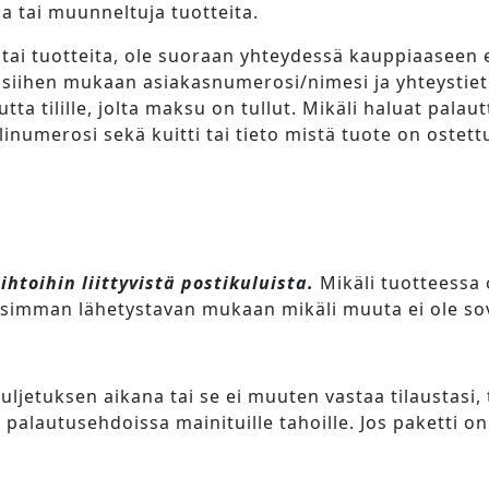
a tai muunneltuja tuotteita.
en tai tuotteita, ole suoraan yhteydessä kauppiaasee
itä siihen mukaan asiakasnumerosi/nimesi ja yhteysti
tta tilille, jolta maksu on tullut. Mikäli haluat palau
inumerosi sekä kuitti tai tieto mistä tuote on ostett
htoihin liittyvistä postikuluista.
Mikäli tuotteessa
lisimman lähetystavan mukaan mikäli muuta ei ole sov
uljetuksen aikana tai se ei muuten vastaa tilaustasi, 
 palautusehdoissa mainituille tahoille. Jos paketti on