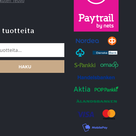
 kuten Teuvo
 tuotteita
HAKU