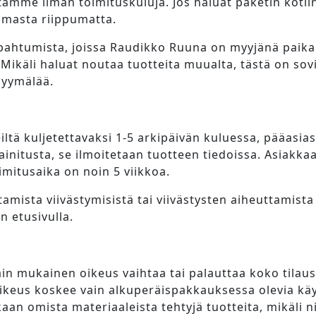
itamme ilman toimituskuluja. Jos haluat paketin kotii
mmasta riippumatta.
ahtumista, joissa Raudikko Ruuna on myyjänä paikalla
 Mikäli haluat noutaa tuotteita muualta, tästä on so
myymälää.
iltä kuljetettavaksi 1-5 arkipäivän kuluessa, pääasias
initusta, se ilmoitetaan tuotteen tiedoissa. Asiakka
imitusaika on noin 5 viikkoa.
ista viivästymisistä tai viivästysten aiheuttamista vä
n etusivulla.
in mukainen oikeus vaihtaa tai palauttaa koko tilaus
ikeus koskee vain alkuperäispakkauksessa olevia kä
aan omista materiaaleista tehtyjä tuotteita, mikäli n