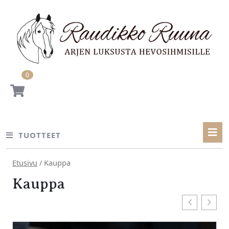
Skip
to
content
0
ostoskori
TUOTTEET
Etusivu
/ Kauppa
Kauppa