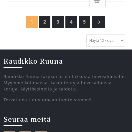
1
2
3
4
5
→
Raudikko Ruuna
Raudikko Ruuna tarjoaa arjen luksusta hevosihmisille.
Myymme kotimaisia, käsin tehtyjä hevosaiheisia
koruja, käyttöesineitä ja taidetta.
Tervetuloa tutustumaan tuotteisiimme!
Seuraa meitä